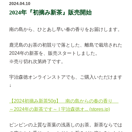
2024.04.10
2024年『初摘み新茶』販売開始
南の島から、ひとあし早い春の香りをお届けします。
鹿児島のお茶の初競りで落とした、離島で栽培された
2024年の新茶を、販売スタートしました。
※売り切れ次第終了です。
宇治森徳オンラインストアでも、ご購入いただけます
↓
【2024初摘み新茶50g】 南の島からの春の香り
～2024年の新茶です～ | 宇治森徳オ... (stores.jp)
ピンピンの上質な茶葉の浅蒸しのお茶。新茶ならでは