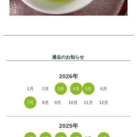
過去のお知らせ
2026年
1月
2月
3月
4月
5月
6月
7月
8月
9月
10月
11月
12月
2025年