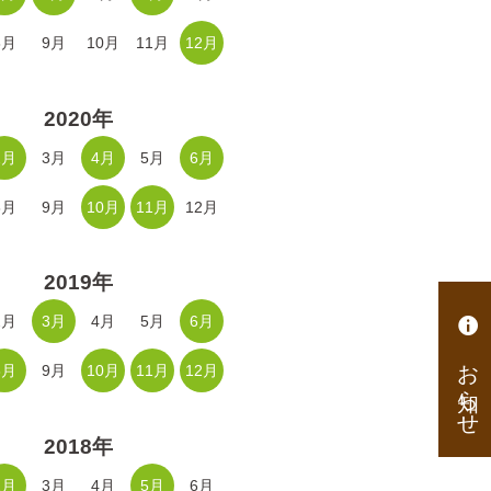
8月
9月
10月
11月
12月
2020年
2月
3月
4月
5月
6月
8月
9月
10月
11月
12月
2019年
2月
3月
4月
5月
6月
お知らせ
8月
9月
10月
11月
12月
2018年
2月
3月
4月
5月
6月