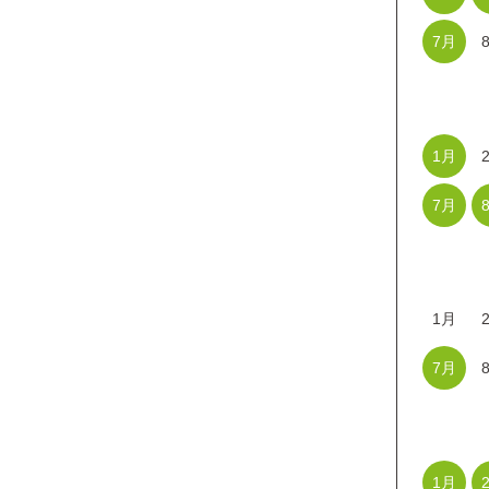
7月
1月
7月
1月
7月
1月