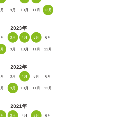
8月
9月
10月
11月
12月
2023年
2月
3月
4月
5月
6月
8月
9月
10月
11月
12月
2022年
2月
3月
4月
5月
6月
8月
9月
10月
11月
12月
2021年
2月
3月
4月
5月
6月