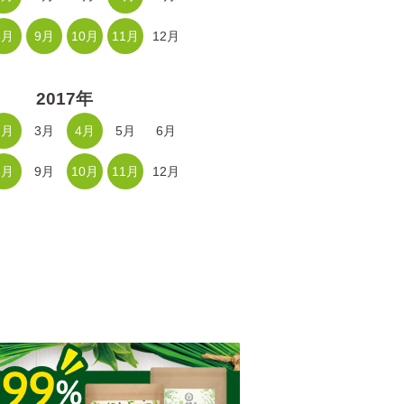
8月
9月
10月
11月
12月
2017年
2月
3月
4月
5月
6月
8月
9月
10月
11月
12月