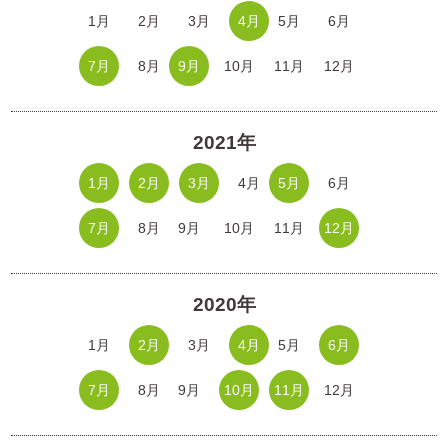
1月
2月
3月
4月
5月
6月
7月
8月
9月
10月
11月
12月
2021年
1月
2月
3月
4月
5月
6月
7月
8月
9月
10月
11月
12月
2020年
1月
2月
3月
4月
5月
6月
7月
8月
9月
10月
11月
12月