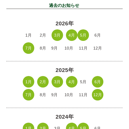
過去のお知らせ
2026年
1月
2月
3月
4月
5月
6月
7月
8月
9月
10月
11月
12月
2025年
1月
2月
3月
4月
5月
6月
7月
8月
9月
10月
11月
12月
2024年
1月
2月
3月
4月
5月
6月