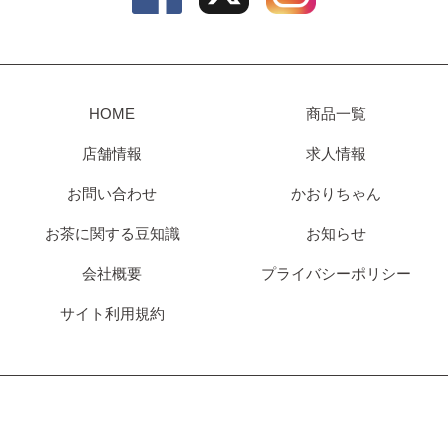
HOME
商品一覧
店舗情報
求人情報
お問い合わせ
かおりちゃん
お茶に関する豆知識
お知らせ
会社概要
プライバシーポリシー
サイト利用規約