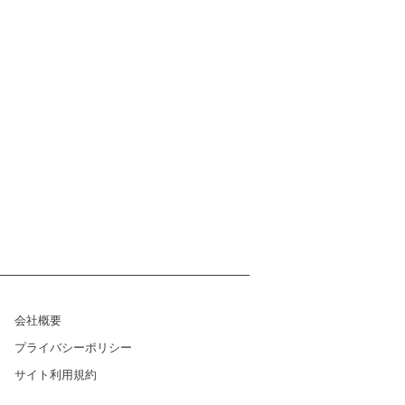
会社概要
プライバシーポリシー
サイト利用規約