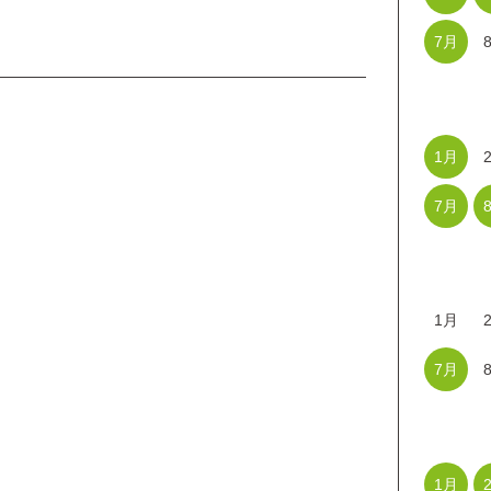
7月
1月
7月
1月
7月
1月