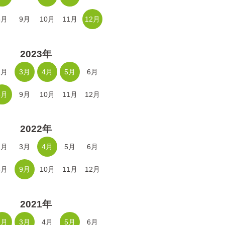
8月
9月
10月
11月
12月
2023年
2月
3月
4月
5月
6月
8月
9月
10月
11月
12月
2022年
2月
3月
4月
5月
6月
8月
9月
10月
11月
12月
2021年
2月
3月
4月
5月
6月