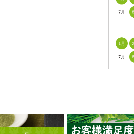
7月
1月
7月