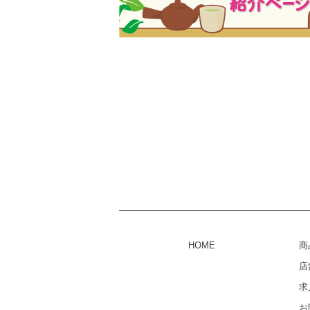
HOME
商
店
求
お