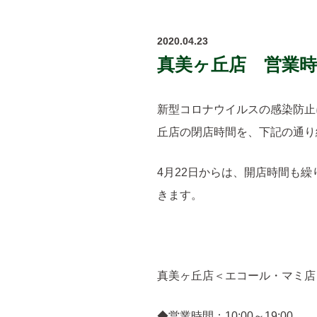
2020.04.23
真美ヶ丘店 営業
新型コロナウイルスの感染防止に
丘店の閉店時間を、下記の通り
4月22日からは、開店時間も繰
きます。
真美ヶ丘店＜エコール・マミ店 
◆営業時間：10:00～19:00