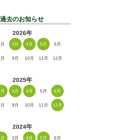
過去のお知らせ
2026年
2月
3月
4月
5月
6月
8月
9月
10月
11月
12月
2025年
2月
3月
4月
5月
6月
8月
9月
10月
11月
12月
2024年
2月
3月
4月
5月
6月