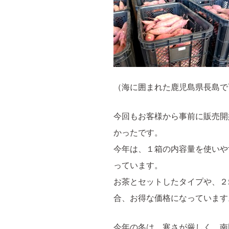
（海に囲まれた鹿児島県長島で
今回もお客様から事前に販売開
かったです。
今年は、１箱の内容量を使いや
っています。
お茶とセットしたタイプや、２
合、お得な価格になっています
今年の冬は、寒さが厳しく、南