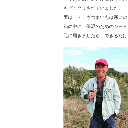
もビックリされていました。
実は・・・さつまいもは寒いの
箱の中に、保温のためのシート
元に届きましたら、できるだけ