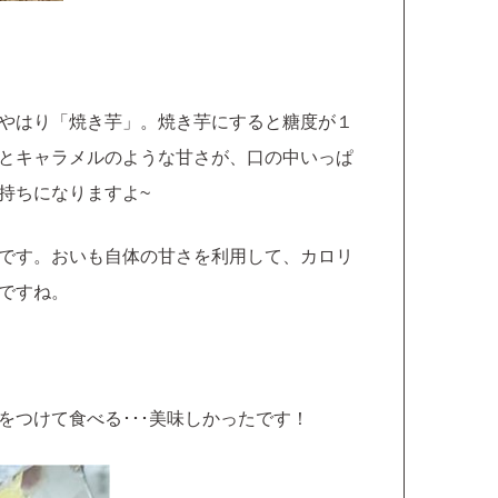
やはり「焼き芋」。焼き芋にすると糖度が１
とキャラメルのような甘さが、口の中いっぱ
持ちになりますよ~
です。おいも自体の甘さを利用して、カロリ
ですね。
をつけて食べる･･･美味しかったです！