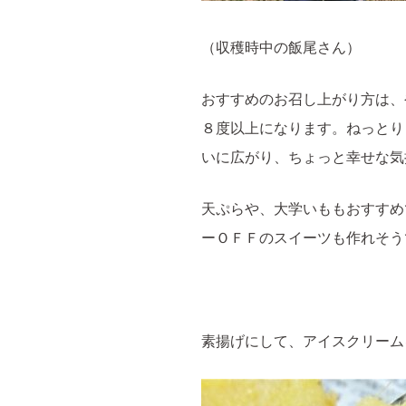
（収穫時中の飯尾さん）
おすすめのお召し上がり方は、
８度以上になります。ねっとり
いに広がり、ちょっと幸せな気
天ぷらや、大学いももおすすめ
ーＯＦＦのスイーツも作れそう
素揚げにして、アイスクリーム