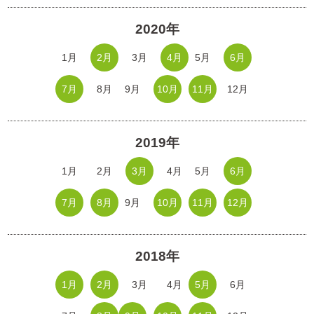
2020年
1月
2月
3月
4月
5月
6月
7月
8月
9月
10月
11月
12月
2019年
1月
2月
3月
4月
5月
6月
7月
8月
9月
10月
11月
12月
2018年
1月
2月
3月
4月
5月
6月