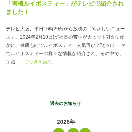
「有機ルイボスティー」がテレビで紹介され
ました！
テレビ大阪、平日16時29分から放映の「やさしいニュー
ス」。2024年2月19日は“社長の苦手が大ヒット?!香り豊
かに、健康志向でルイボスティー人気再び？”とのテーマ
でルイボスティーの様々な情報が紹介され、その中で、
宇治
… つづきを読む
過去のお知らせ
2026年