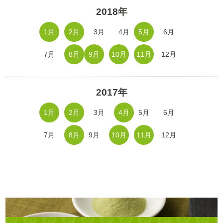
2018年
1月
2月
3月
4月
5月
6月
7月
8月
9月
10月
11月
12月
2017年
1月
2月
3月
4月
5月
6月
7月
8月
9月
10月
11月
12月