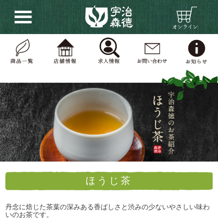
ほうじ茶
丹念に焙じた茶葉の深みある香ばしさと渋みの少ないやさしい味わ
いのお茶です。